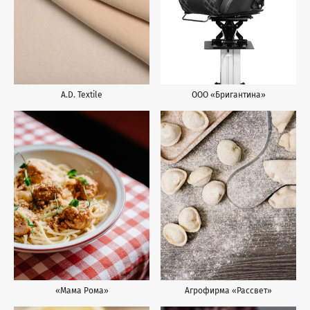
ООО «Бригантина»
A.D. Textile
«Мама Рома»
Агрофирма «Рассвет»