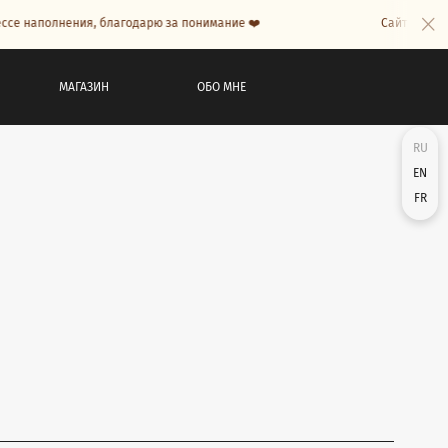
се наполнения, благодарю за понимание ❤️
Сайт в проце
МАГАЗИН
ОБО МНЕ
RU
EN
FR