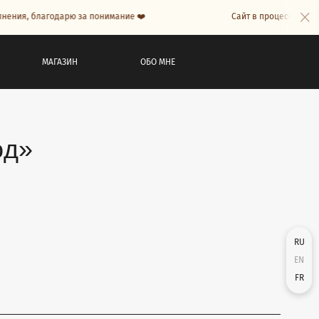
благодарю за понимание ❤️
Сайт в процессе наполнения, 
МАГАЗИН
ОБО МНЕ
од»
RU
EN
FR