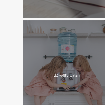
LLC «AllForWater»