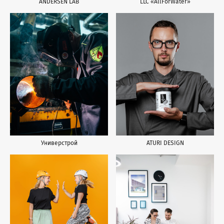
ANDERSEN LAB
LLC «AllForWater»
Универстрой
ATURI DESIGN