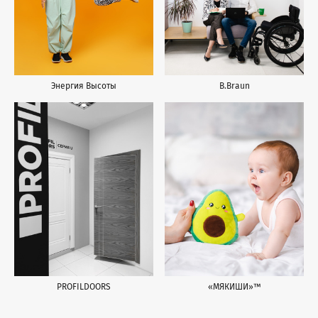
B.Braun
Энергия Высоты
PROFILDOORS
«МЯКИШИ»™