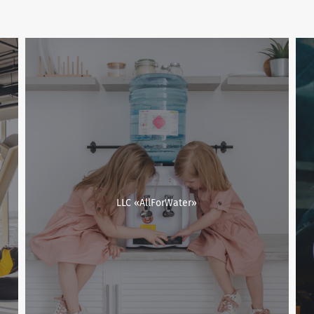
LLC «AllForWater»