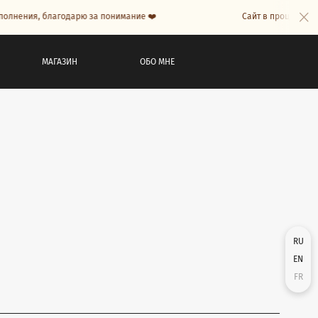
я, благодарю за понимание ❤️
Сайт в процессе наполнени
МАГАЗИН
ОБО МНЕ
RU
EN
FR