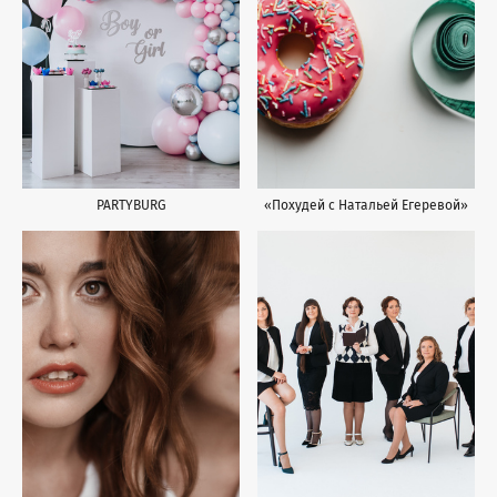
«Похудей с Натальей Егеревой»
PARTYBURG