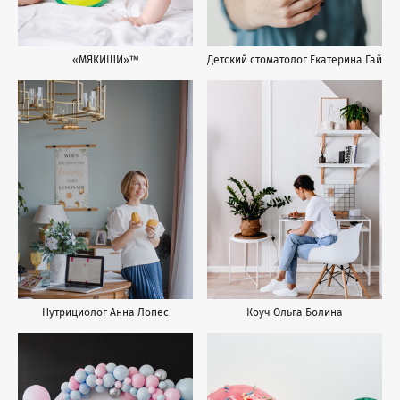
Детский стоматолог Екатерина Гай
«МЯКИШИ»™
Коуч Ольга Болина
Нутрициолог Анна Лопес