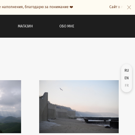
полнения, благодарю за понимание ❤️
Сайт в процессе н
МАГАЗИН
ОБО МНЕ
RU
EN
FR