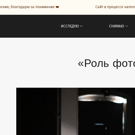
арю за понимание ❤️
Сайт в процессе наполнения, благо
ИССЛЕДУЮ
СНИМАЮ
«Роль фот