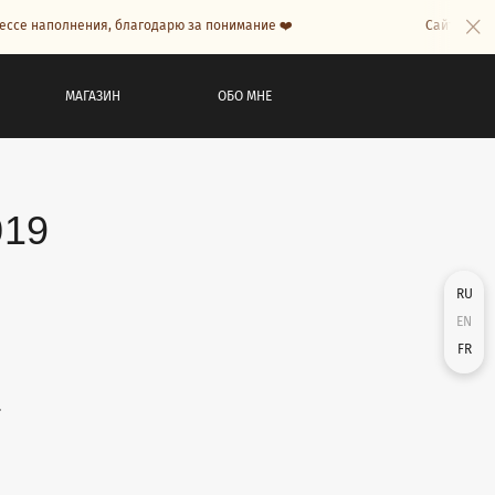
е наполнения, благодарю за понимание ❤️
Сайт в процесс
МАГАЗИН
ОБО МНЕ
019
RU
EN
FR
.