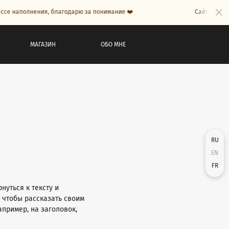
 наполнения, благодарю за понимание ❤️
Сайт в процесс
МАГАЗИН
ОБО МНЕ
RU
EN
FR
нуться к тексту и
, чтобы рассказать своим
апример, на заголовок,