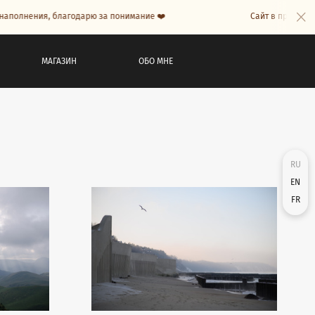
олнения, благодарю за понимание ❤️
Сайт в процессе на
МАГАЗИН
ОБО МНЕ
RU
EN
FR